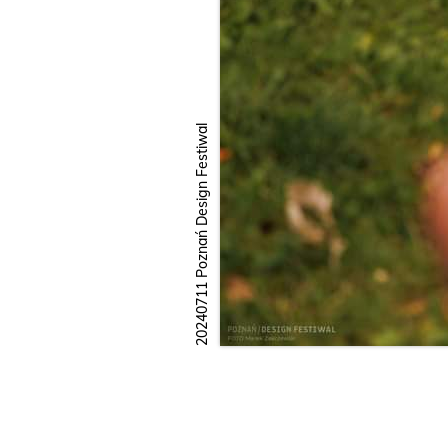
20240711 Poznań Design Festiwal