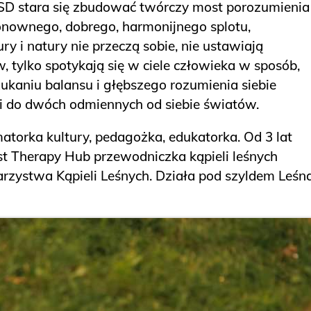
 LSD stara się zbudować twórczy most porozumienia
onownego, dobrego, harmonijnego splotu,
ry i natury nie przeczą sobie, nie ustawiają
 tylko spotykają się w ciele człowieka w sposób,
szukaniu balansu i głębszego rozumienia siebie
i do dwóch odmiennych od siebie światów.
atorka kultury, pedagożka, edukatorka. Od 3 lat
st Therapy Hub przewodniczka kąpieli leśnych
arzystwa Kąpieli Leśnych. Działa pod szyldem Leśn