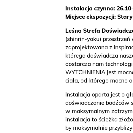
Instalacja
czynna: 26.10
Miejsce ekspozycji: Star
Leśna Strefa Doświadcz
(shinrin-yoku) przestrzeń
zaprojektowana z inspirac
którego doświadcza nasze
dostarcza nam technologia 
WYTCHNIENIA jest mocno 
ciała, od którego mocno 
Instalacja oparta jest o g
doświadczanie bodźców se
w maksymalnym zatrzymani
instalacja to ścieżka zło
by maksymalnie przybliżyć