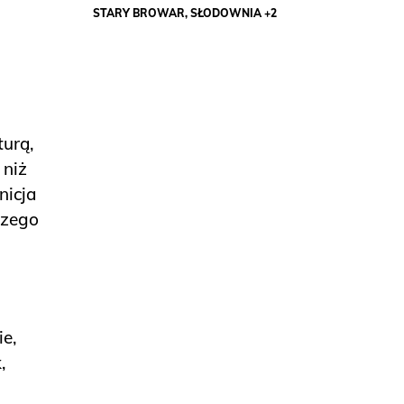
STARY BROWAR, SŁODOWNIA +2
turą,
 niż
nicja
szego
e,
,