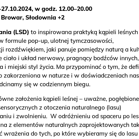
–27.10.2024, w godz. 12.00–20.00
y Browar, Słodownia +2
ania (LSD)
to inspirowana praktyką kąpieli leśnych
 w formule pop-up, ulotnej tymczasowości,
ji rozdźwiękiem, jaki panuje pomiędzy naturą a kul
 ciało i układ nerwowy, pragnący bodźców innych,
i miejski styl życia. Ma przypominać o tym, że defi
zakorzeniona w naturze i w doświadczeniach na
odcinamy się w codziennym biegu.
łówne założenia kąpieli leśnej – uważne, pogłębione
nsorycznych z otoczenia naturalnego (lasu)
u i zwolnieniu. W odróżnieniu od spaceru po lesi
żona z elementów naturalnych zaprojektowanych tak
 wrażenia do tych, po które wybieramy się do lasu